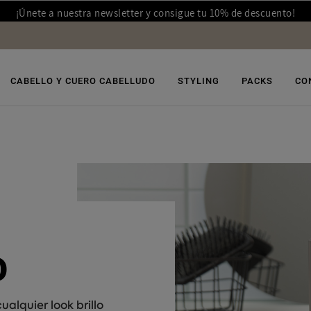
¡Únete a nuestra newsletter y consigue tu 10% de descuento!
CABELLO Y CUERO CABELLUDO
STYLING
PACKS
CO
O
ualquier look brillo