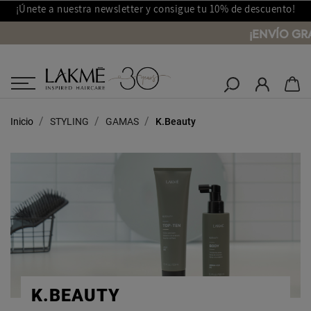
¡Únete a nuestra newsletter y consigue tu 10% de descuento!
¡ENVÍO GR
Salones Lakmé
Inicio
STYLING
GAMAS
K.Beauty
K.BEAUTY