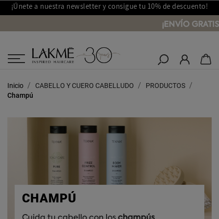
¡Únete a nuestra newsletter y consigue tu 10% de descuento!
¡ENVÍO GRATIS
Salones Lakmé
Inicio
CABELLO Y CUERO CABELLUDO
PRODUCTOS
Champú
CHAMPÚ
Cuida tu cabello con los
champús