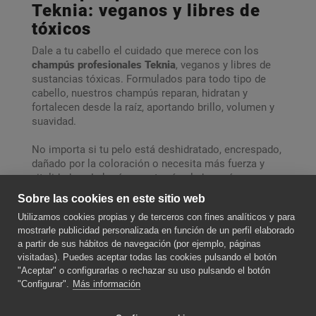
Teknia: veganos y libres de
tóxicos
Dale a tu cabello el cuidado que merece con los
champús profesionales Teknia
, veganos y libres de
sustancias tóxicas. Formulados para todo tipo de
cabello, nuestros champús reparan, hidratan y
fortalecen desde la raíz, aportando brillo, volumen y
suavidad.
No importa si tu pelo está deshidratado, encrespado,
dañado por la coloración o necesita más fuerza y
vitalidad: en Lakmé encontrarás el champú
profesional que encaje para tu cabello.
Sobre las cookies en este sitio web
Utilizamos cookies propias y de terceros con fines analíticos y para
SOBRE NOSOTROS
mostrarle publicidad personalizada en función de un perfil elaborado
a partir de sus hábitos de navegación (por ejemplo, páginas
visitadas). Puedes aceptar todas las cookies pulsando el botón
"Aceptar" o configurarlas o rechazar su uso pulsando el botón
CONTACTE CON NOSOTROS
"Configurar".
Más información
SÍGUENOS PARA ESTAR AL DÍA DE LAS