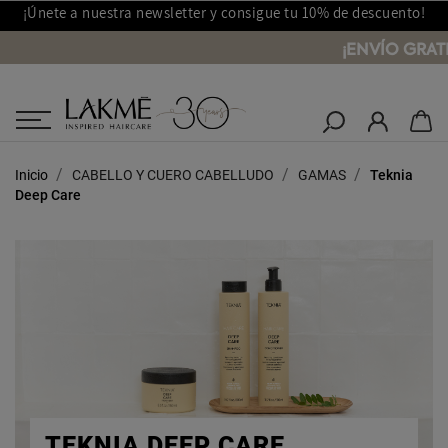
¡Únete a nuestra newsletter y consigue tu 10% de descuento!
¡ENVÍO GRATI
Salones Lakmé
Inicio
CABELLO Y CUERO CABELLUDO
GAMAS
Teknia
Deep Care
TEKNIA DEEP CARE