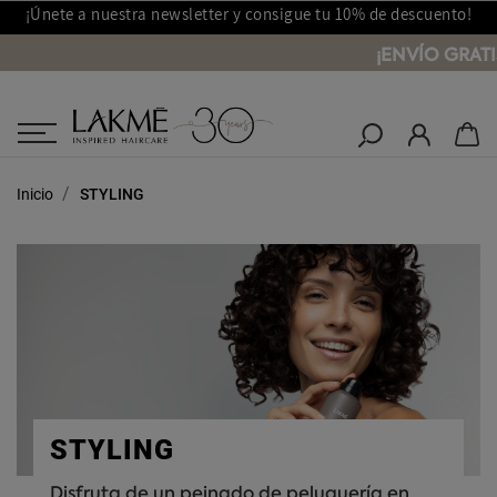
¡Únete a nuestra newsletter y consigue tu 10% de descuento!
¡ENVÍO GRATI
Salones Lakmé
Inicio
STYLING
STYLING
Disfruta de un peinado de peluquería en