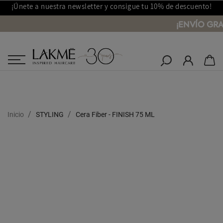
¡Únete a nuestra newsletter y consigue tu 10% de descuento!
¡ENVÍO GRA
Salones Lakmé
Inicio
STYLING
Cera Fiber - FINISH 75 ML