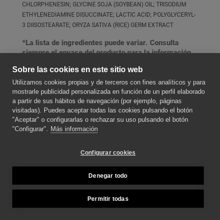
CHLORPHENESIN; GLYCINE SOJA (SOYBEAN) OIL; TRISODIUM
ETHYLENEDIAMINE DISUCCINATE; LACTIC ACID; POLYGLYCERYL-
3 DIISOSTEARATE; ORYZA SATIVA (RICE) GERM EXTRACT
*La lista de ingredientes puede variar. Consulta
siempre el envase del producto para la información
más actualizada.
Sobre las cookies en este sitio web
Utilizamos cookies propias y de terceros con fines analíticos y para
SOBRE NOSOTROS
mostrarle publicidad personalizada en función de un perfil elaborado
a partir de sus hábitos de navegación (por ejemplo, páginas
visitadas). Puedes aceptar todas las cookies pulsando el botón
"Aceptar" o configurarlas o rechazar su uso pulsando el botón
CONTACTE CON NOSOTROS
"Configurar".
Más información
SÍGUENOS PARA ESTAR AL DÍA DE LAS
Configurar cookies
NOVEDADES
Denegar todo
MÉTODOS DE PAGO
Permitir todas
Copyright © 2026 Teknia.