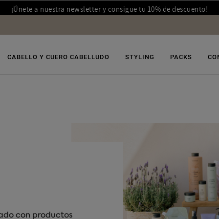
¡Únete a nuestra newsletter y consigue tu 10% de descuento!
CABELLO Y CUERO CABELLUDO
STYLING
PACKS
CO
dado con productos