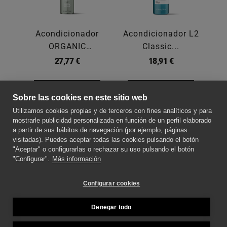
Acondicionador
Acondicionador L2
Ac
ORGANIC
Classic...
BALANCE -
TEKNIA
27,77 €
18,91 €
200ML
Comprar
Comprar
Sobre las cookies en este sitio web
Utilizamos cookies propias y de terceros con fines analíticos y para
SOBRE NOSOTROS
mostrarle publicidad personalizada en función de un perfil elaborado
a partir de sus hábitos de navegación (por ejemplo, páginas
visitadas). Puedes aceptar todas las cookies pulsando el botón
"Aceptar" o configurarlas o rechazar su uso pulsando el botón
CONTACTE CON NOSOTROS
"Configurar".
Más información
SÍGUENOS PARA ESTAR AL DÍA DE LAS
Configurar cookies
NOVEDADES
Denegar todo
MÉTODOS DE PAGO