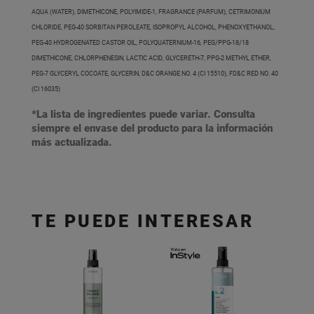
AQUA (WATER), DIMETHICONE, POLYIMIDE-1, FRAGRANCE (PARFUM), CETRIMONIUM
CHLORIDE, PEG-40 SORBITAN PEROLEATE, ISOPROPYL ALCOHOL, PHENOXYETHANOL,
PEG-40 HYDROGENATED CASTOR OIL, POLYQUATERNIUM-16, PEG/PPG-18/18
DIMETHICONE, CHLORPHENESIN, LACTIC ACID, GLYCERETH-7, PPG-2 METHYL ETHER,
PEG-7 GLYCERYL COCOATE, GLYCERIN, D&C ORANGE NO. 4 (CI 15510), FD&C RED NO. 40
(CI 16035)
*La lista de ingredientes puede variar. Consulta
siempre el envase del producto para la información
más actualizada.
TE PUEDE INTERESAR