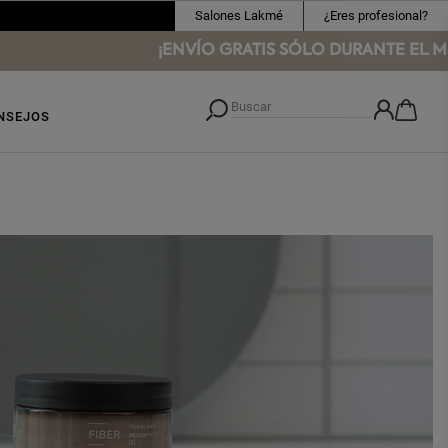
Salones Lakmé
¿Eres profesional?
¡ENVÍO GRATIS SÓLO DURANTE EL MES
NSEJOS