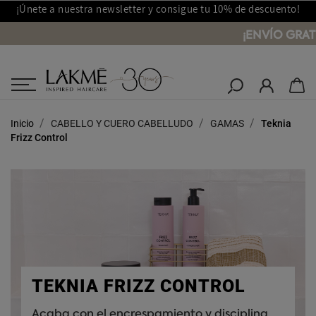
¡Únete a nuestra newsletter y consigue tu 10% de descuento!
¡ENVÍO GRAT
Salones Lakmé
Inicio
CABELLO Y CUERO CABELLUDO
GAMAS
Teknia
Frizz Control
TEKNIA FRIZZ CONTROL
Acaba con el encrespamiento y disciplina