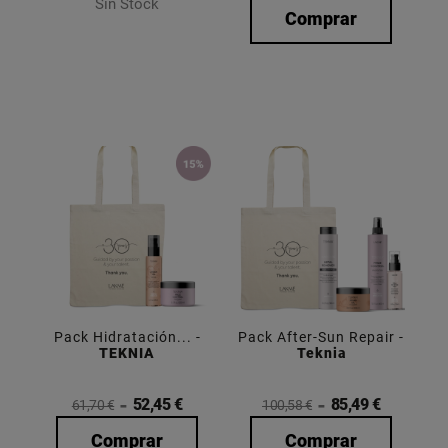
Sin Stock
Comprar
Pack Hidratación... -
Pack After-Sun Repair -
TEKNIA
Teknia
52,45 €
85,49 €
61,70 €
100,58 €
Comprar
Comprar