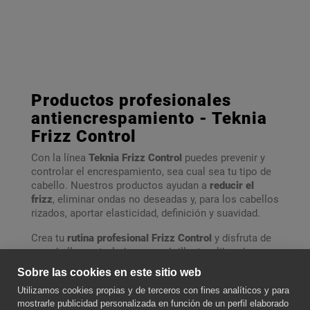
Productos profesionales
antiencrespamiento - Teknia
Frizz Control
Con la línea
Teknia Frizz Control
puedes prevenir y
controlar el encrespamiento, sea cual sea tu tipo de
cabello. Nuestros productos ayudan a
reducir el
frizz
, eliminar ondas no deseadas y, para los cabellos
rizados, aportar elasticidad, definición y suavidad.
Crea tu
rutina profesional Frizz Control
y disfruta de
un cabello controlado, suave, brillante y libre de
encrespamiento.
Sobre las cookies en este sitio web
Utilizamos cookies propias y de terceros con fines analíticos y para
SOBRE NOSOTROS
mostrarle publicidad personalizada en función de un perfil elaborado