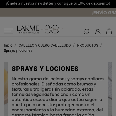
¡Únete a nuestra newsletter y consigue tu 10% de descuento!
¡ENVÍO GRA
Salones Lakmé
Inicio
CABELLO Y CUERO CABELLUDO
PRODUCTOS
Sprays y lociones
SPRAYS Y LOCIONES
Nuestra gama de lociones y sprays capilares
profesionales. Diseñadas como brumas y
texturas ultraligeras sin aclarado, estas
fórmulas veganas funcionan como un
auténtico escudo diario que actúa según lo
que tu pelo necesita: proteger contra el
encrespamiento y la humedad extrema, del
desgaste térmico, hasta frenar la caída