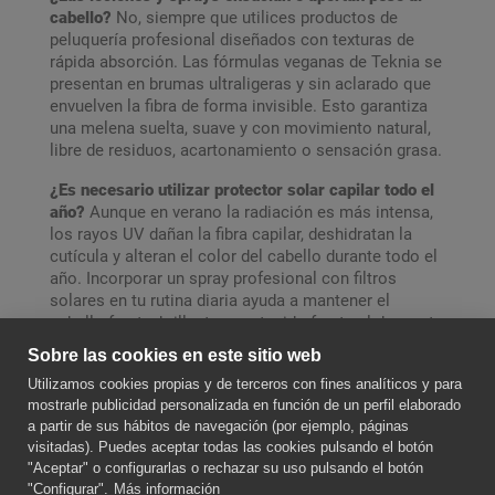
cabello?
No, siempre que utilices productos de
peluquería profesional diseñados con texturas de
rápida absorción. Las fórmulas veganas de Teknia se
presentan en brumas ultraligeras y sin aclarado que
envuelven la fibra de forma invisible. Esto garantiza
una melena suelta, suave y con movimiento natural,
libre de residuos, acartonamiento o sensación grasa.
¿Es necesario utilizar protector solar capilar todo el
año?
Aunque en verano la radiación es más intensa,
los rayos UV dañan la fibra capilar, deshidratan la
cutícula y alteran el color del cabello durante todo el
año. Incorporar un spray profesional con filtros
solares en tu rutina diaria ayuda a mantener el
cabello fuerte, brillante y protegido frente al desgaste
oxidativo diario, sin importar la estación.
Sobre las cookies en este sitio web
Utilizamos cookies propias y de terceros con fines analíticos y para
SOBRE NOSOTROS
mostrarle publicidad personalizada en función de un perfil elaborado
a partir de sus hábitos de navegación (por ejemplo, páginas
visitadas). Puedes aceptar todas las cookies pulsando el botón
"Aceptar" o configurarlas o rechazar su uso pulsando el botón
CONTACTE CON NOSOTROS
"Configurar".
Más información