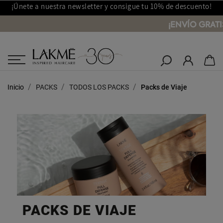
¡Únete a nuestra newsletter y consigue tu 10% de descuento!
¡ENVÍO GRATI
Salones Lakmé
Inicio
PACKS
TODOS LOS PACKS
Packs de Viaje
PACKS DE VIAJE