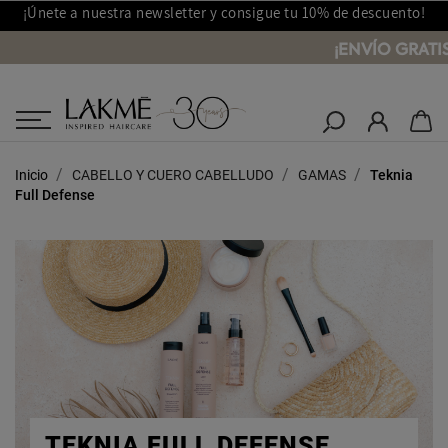
¡Únete a nuestra newsletter y consigue tu 10% de descuento!
¡ENVÍO GRATI
Salones Lakmé
Inicio
CABELLO Y CUERO CABELLUDO
GAMAS
Teknia
Full Defense
TEKNIA FULL DEFENSE