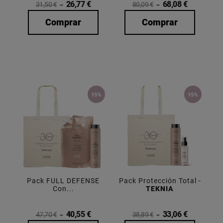
26,77 €
68,08 €
31,50 €
80,09 €
Comprar
Comprar
Pack FULL DEFENSE
Pack Protección Total -
Con...
TEKNIA
40,55 €
33,06 €
47,70 €
38,89 €