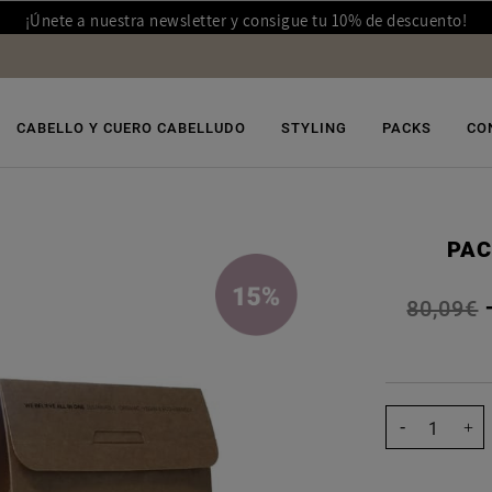
¡Únete a nuestra newsletter y consigue tu 10% de descuento!
CABELLO Y CUERO CABELLUDO
STYLING
PACKS
CO
PAC
80,09€