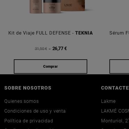
Kit de Viaje FULL DEFENSE -
TEKNIA
Sérum F
26,77 €
31,50 €
Comprar
SOBRE NOSOTROS
CONTACTE
Quienes somos
Lakme
Condiciones de uso y venta
LAKMÉ COSM
Política de privacidad
Monturiol, 2