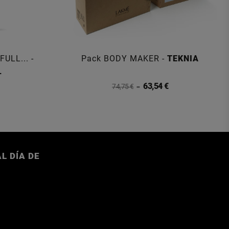
FULL... -
Pack BODY MAKER -
TEKNIA
L
63,54 €
74,75 €
L DÍA DE