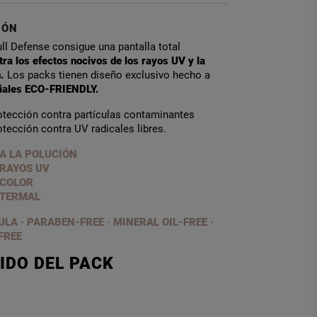
IÓN
ll Defense consigue una pantalla total
tra los efectos nocivos de los rayos UV y la
n.
Los packs tienen diseño exclusivo hecho a
iales ECO-FRIENDLY.
tección contra partículas contaminantes
tección contra UV radicales libres.
A LA POLUCIÓN
RAYOS UV
 COLOR
 TERMAL
LA · PARABEN-FREE
·
MINERAL OIL-FREE ·
FREE
IDO DEL PACK