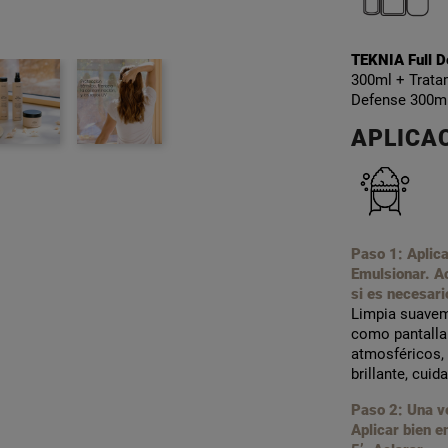
TEKNIA Full D
300ml + Tratam
Defense 300ml
APLICA
Paso 1: Aplica
Emulsionar. A
si es necesari
Limpia suaveme
como pantalla
atmosféricos,
brillante, cuid
Paso 2: Una ve
Aplicar bien e