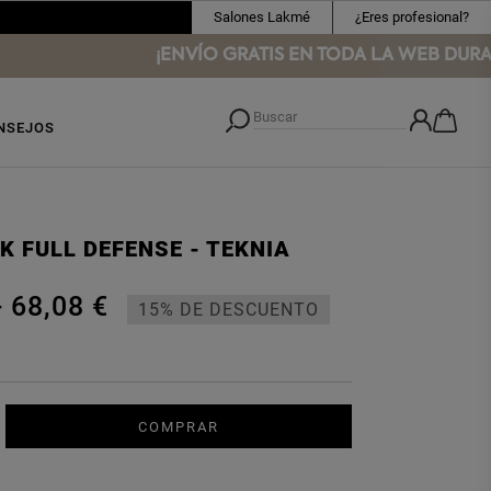
Salones Lakmé
¿Eres profesional?
¡ENVÍO GRATIS EN TODA LA WEB DURANTE
NSEJOS
K FULL DEFENSE - TEKNIA
-
68,08 €
15% DE DESCUENTO
COMPRAR