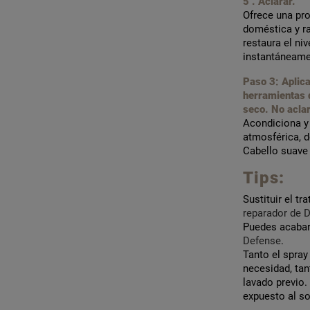
5’. Aclarar.
Ofrece una pro
doméstica y ra
restaura el ni
instantáneame
Paso 3: Aplica
herramientas 
seco. No aclar
Acondiciona y
atmosférica, d
Cabello suave y
Tips:
Sustituir el t
reparador de 
Puedes acabar
Defense
.
Tanto el spra
necesidad, ta
lavado previo.
expuesto al so