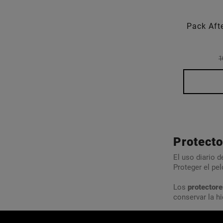
Pack Aft
1
Protecto
El uso diario 
Proteger el pel
Los
protectore
conservar la hi