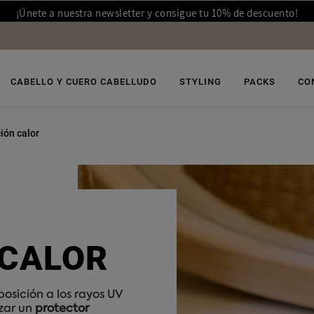
¡Únete a nuestra newsletter y consigue tu 10% de descuento!
CABELLO Y CUERO CABELLUDO
STYLING
PACKS
CO
ión calor
 CALOR
posición a los rayos UV
izar un
protector