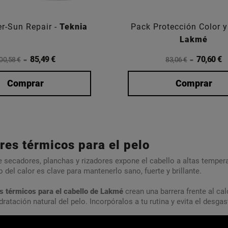
er-Sun Repair -
Teknia
Pack Protección Color y 
Lakmé
85,49 €
70,60 €
00,58 €
83,06 €
Comprar
Comprar
res térmicos para el pelo
de secadores, planchas y rizadores expone el cabello a altas tempe
o del calor es clave para mantenerlo sano, fuerte y brillante.
s térmicos para el cabello de Lakmé
crean una barrera frente al cal
dratación natural del pelo. Incorpóralos a tu rutina y evita el desgast