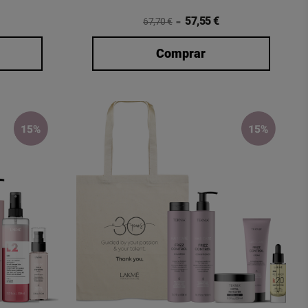
57,55 €
67,70 €
Comprar