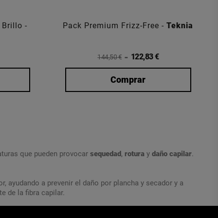
Brillo -
Pack Premium Frizz-Free -
Teknia
122,83 €
144,50 €
Comprar
raturas que pueden provocar
sequedad
,
rotura
y
daño capilar
.
or, ayudando a prevenir el daño por plancha y secador y a
e de la fibra capilar.