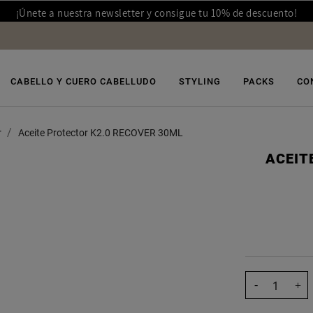
¡Únete a nuestra newsletter y consigue tu 10% de descuento!
CABELLO Y CUERO CABELLUDO
STYLING
PACKS
CO
r
Aceite Protector K2.0 RECOVER 30ML
ACEIT