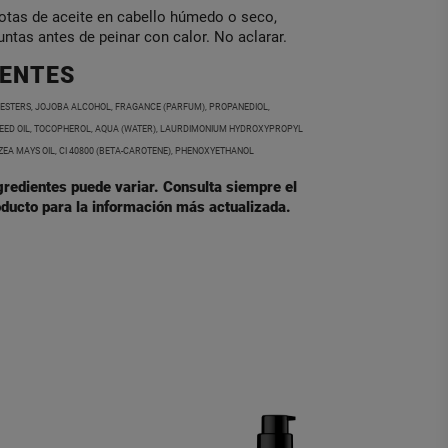
otas de aceite en cabello húmedo o seco,
ntas antes de peinar con calor. No aclarar.
IENTES
 ESTERS, JOJOBA ALCOHOL, FRAGANCE (PARFUM), PROPANEDIOL,
EED OIL, TOCOPHEROL, AQUA (WATER), LAURDIMONIUM HYDROXYPROPYL
ZEA MAYS OIL, CI 40800 (BETA-CAROTENE), PHENOXYETHANOL
ngredientes puede variar. Consulta siempre el
ducto para la información más actualizada.