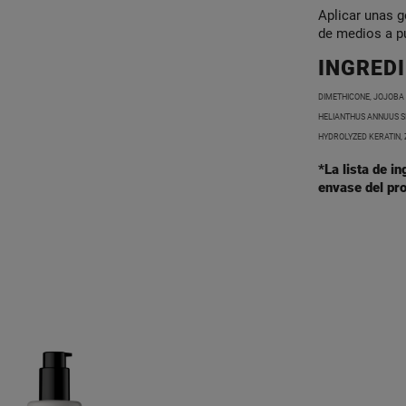
Aplicar unas g
de medios a pu
INGRED
DIMETHICONE, JOJOBA
HELIANTHUS ANNUUS S
HYDROLYZED KERATIN, 
*La lista de i
envase del pro