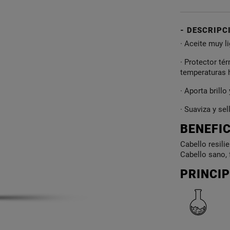
DESCRIPC
· Aceite muy l
· Protector té
temperaturas 
· Aporta brillo 
· Suaviza y se
BENEFI
Cabello resili
Cabello sano, f
PRINCIP