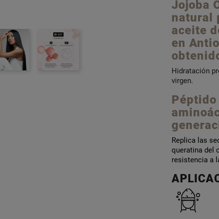
Jojoba 
natural
aceite d
en Antio
obtenid
Hidratación pr
virgen.
Péptido
aminoác
generac
Replica las se
queratina del 
resistencia a l
APLICA