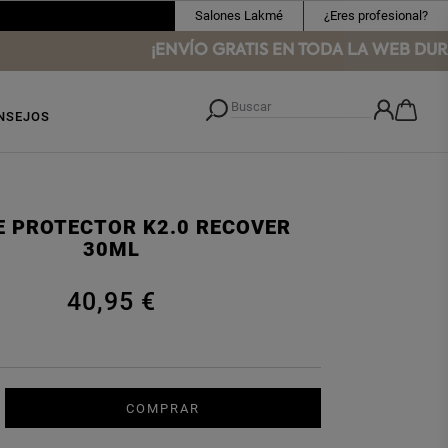
Salones Lakmé
¿Eres profesional?
¡ENVÍO GRATIS EN TODA LA WEB DURAN
NSEJOS
E PROTECTOR K2.0 RECOVER
30ML
40,95 €
COMPRAR