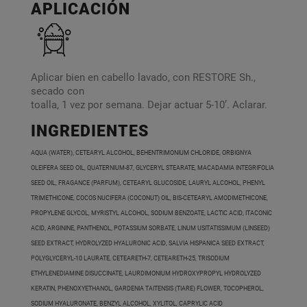
APLICACIÓN
Aplicar bien en cabello lavado, con RESTORE Sh.,
secado con
toalla, 1 vez por semana. Dejar actuar 5-10’. Aclarar.
INGREDIENTES
AQUA (WATER), CETEARYL ALCOHOL, BEHENTRIMONIUM CHLORIDE, ORBIGNYA
OLEIFERA SEED OIL, QUATERNIUM-87, GLYCERYL STEARATE, MACADAMIA INTEGRIFOLIA
SEED OIL, FRAGANCE (PARFUM), CETEARYL GLUCOSIDE, LAURYL ALCOHOL, PHENYL
TRIMETHICONE, COCOS NUCIFERA (COCONUT) OIL, BIS-CETEARYL AMODIMETHICONE,
PROPYLENE GLYCOL, MYRISTYL ALCOHOL, SODIUM BENZOATE, LACTIC ACID, ITACONIC
ACID, ARGININE, PANTHENOL, POTASSIUM SORBATE, LINUM USITATISSIMUM (LINSEED)
SEED EXTRACT, HYDROLYZED HYALURONIC ACID, SALVIA HISPANICA SEED EXTRACT,
POLYGLYCERYL-10 LAURATE, CETEARETH-7, CETEARETH-25, TRISODIUM
ETHYLENEDIAMINE DISUCCINATE, LAURDIMONIUM HYDROXYPROPYL HYDROLYZED
KERATIN, PHENOXYETHANOL, GARDENIA TAITENSIS (TIARE) FLOWER, TOCOPHEROL,
SODIUM HYALURONATE, BENZYL ALCOHOL, XYLITOL, CAPRYLIC ACID