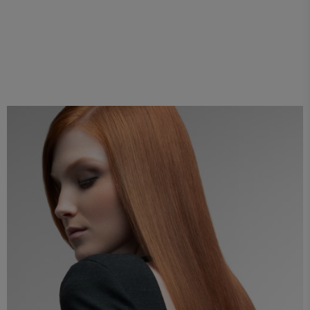
k2.0 RECOVER
Tratamiento profesional reconstructor. Repara
hasta un 70% el cabello dañado en 1 sola
aplicación.
Ver productos