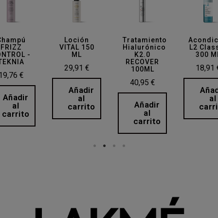
Champú
Loción
Tratamiento
Acondic
FRIZZ
VITAL 150
Hialurónico
L2 Clas
NTROL -
ML
K2.0
300 M
TEKNIA
RECOVER
29,91 €
18,91 
100ML
19,76 €
40,95 €
Añadir
Añad
Añadir
al
al
Añadir
al
carrito
carr
al
carrito
carrito