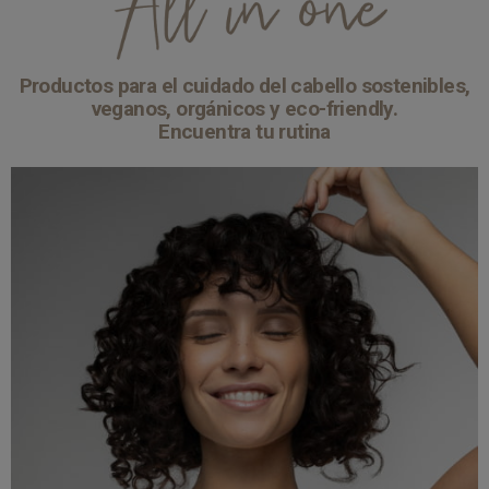
Productos para el cuidado del cabello sostenibles,
veganos, orgánicos y eco-friendly.
Encuentra tu rutina
FINISH
16 productos de styling profesional para conseguir
un look de peluquería en casa.
Ver productos