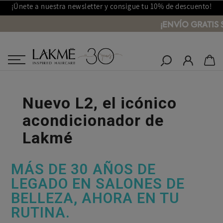
¡Únete a nuestra newsletter y consigue tu 10% de descuento!
¡ENVÍO GRATIS 
Salones Lakmé
Inicio
Nuevo L2, el icónico acondicionador de Lakmé
Nuevo L2, el icónico
acondicionador de
Lakmé
MÁS DE 30 AÑOS DE
LEGADO EN SALONES DE
BELLEZA, AHORA EN TU
RUTINA.