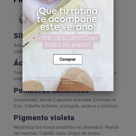
Silicona mineral
Acción filmógena sin sobrecargar ni apelmazar el
cabello. Cabello flexible y peinabilidad óptima.
Ácido láctico
Cierra la cutícula por su pH ácido y protege la fibra
interna del cabello de los daños externos.
Polímeros catiónicos
Desenredan, alisan y aportan suavidad. Eliminan el
frizz. Cabello brillante, protegido, sedoso y elástico.
Pigmento violeta
Neutraliza los tonos amarillos no deseados. Realza
las mechas. Cabello rubio limpio de tonos