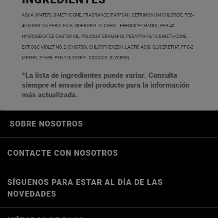
AQUA (WATER), DIMETHICONE, FRAGRANCE (PARFUM), CETRIMONIUM CHLORIDE, PEG-
40 SORBITAN PEROLEATE, ISOPROPYL ALCOHOL, PHENOXYETHANOL, PEG-40
HYDROGENATED CASTOR OIL, POLYQUATERNIUM-16, PEG/PPG-18/18 DIMETHICONE,
EXT. D&C VIOLET NO. 2 (CI 60730), CHLORPHENESIN, LACTIC ACID, GLYCERETH-7, PPG-2
METHYL ETHER, PEG-7 GLYCERYL COCOATE, GLYCERIN
*La lista de ingredientes puede variar. Consulta
siempre el envase del producto para la información
más actualizada.
SOBRE NOSOTROS
CONTACTE CON NOSOTROS
SÍGUENOS PARA ESTAR AL DÍA DE LAS
NOVEDADES