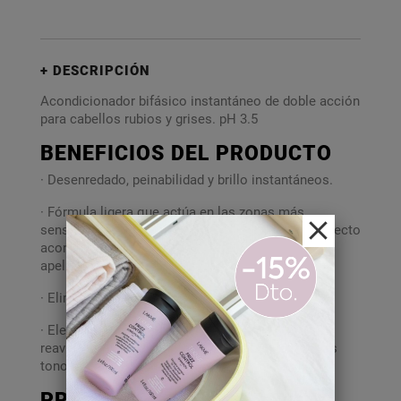
DESCRIPCIÓN
Acondicionador bifásico instantáneo de doble acción
para cabellos rubios y grises. pH 3.5
BENEFICIOS DEL PRODUCTO
· Desenredado, peinabilidad y brillo instantáneos.
· Fórmula ligera que actúa en las zonas más
sensibilizadas para aportar máxima suavidad y efecto
acondicionar sin sobrecargar el cabello ni
apelmazarlo.
· Elimina el frizz.
· Elevado contenido en pigmentos violetas que
reaviva el color realza las mechas y neutraliza los
tonos amarillos no deseados.
PRINCIPIOS ACTIVOS