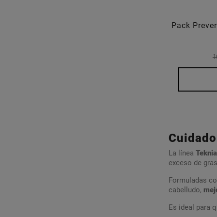
Pack Preven
1
Cuidado 
La línea
Teknia
exceso de gra
Formuladas co
cabelludo,
mejo
Es ideal para 