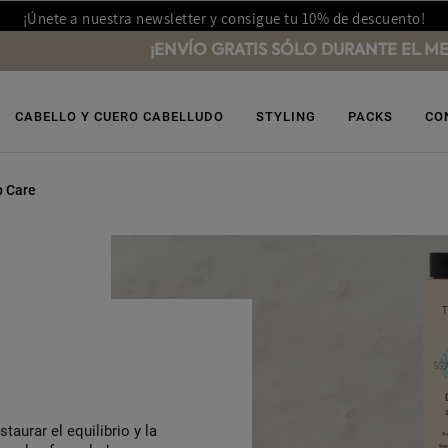
¡Únete a nuestra newsletter y consigue tu 10% de descuento!
¡ENVÍO GRATIS SÓLO DURANTE EL MES DE A
CABELLO Y CUERO CABELLUDO
STYLING
PACKS
CO
p Care
taurar el equilibrio y la