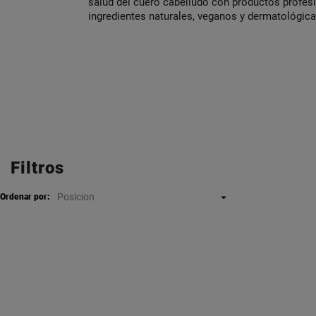
salud del cuero cabelludo con productos profe
ingredientes naturales, veganos y dermatológi
Filtros
Posicion

Ordenar por: