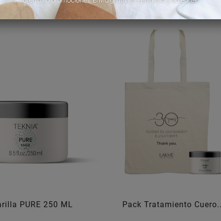
rilla PURE 250 ML
Pack Tratamiento Cuero..