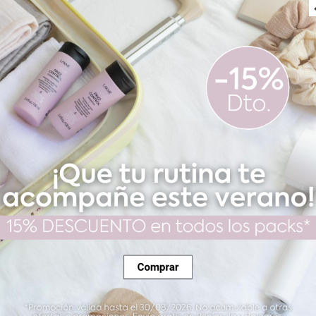
l DETOX 150 ML
Pack Tratamiento Para la
DETOX
29,91 €
44,07 €
51,85 €
Comprar
Comprar