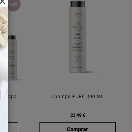
 Caspa -
Champú PURE 300 ML
23,49 €
Comprar