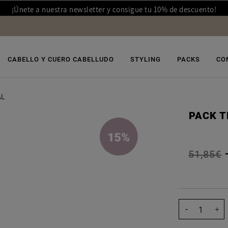
¡Únete a nuestra newsletter y consigue tu 10% de descuento!
CABELLO Y CUERO CABELLUDO
STYLING
PACKS
CO
AL
PACK T
51,85€