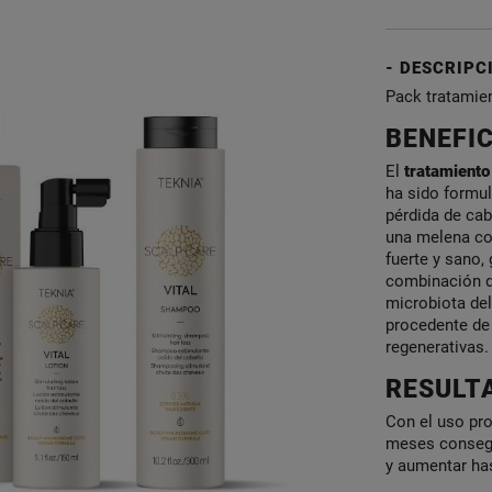
DESCRIPC
Pack tratamien
BENEFI
El
tratamiento
ha sido formul
pérdida de cab
una melena co
fuerte y sano,
combinación de
microbiota del
procedente de
regenerativas.
RESULT
Con el uso pro
meses consegui
y aumentar has