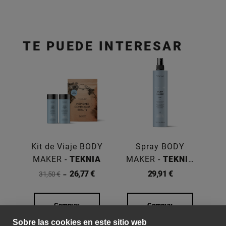
TE PUEDE INTERESAR
Kit de Viaje BODY
Spray BODY
MAKER -
TEKNIA
MAKER -
TEKNIA
300ML
F
26,77 €
29,91 €
31,50 €
Comprar
Comprar
Sobre las cookies en este sitio web