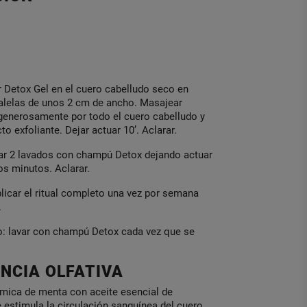
r Detox Gel en el cuero cabelludo seco en
alelas de unos 2 cm de ancho. Masajear
 generosamente por todo el cuero cabelludo y
ecto exfoliante. Dejar actuar 10’. Aclarar.
zar 2 lavados con champú Detox dejando actuar
s minutos. Aclarar.
licar el ritual completo una vez por semana
.
: lavar con champú Detox cada vez que se
NCIA OLFATIVA
ámica de menta con aceite esencial de
estimula la circulación sanguínea del cuero