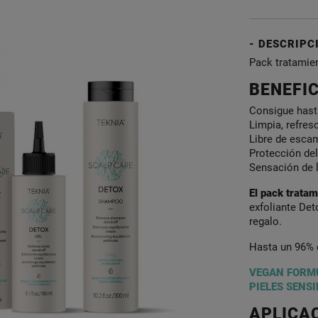
DESCRIPC
Pack tratamie
BENEFI
Consigue hast
Limpia, refresc
Libre de escam
Protección del
Sensación de l
El pack tratam
exfoliante De
regalo.
Hasta un 96% d
VEGAN FORM
PIELES SENSI
APLICA