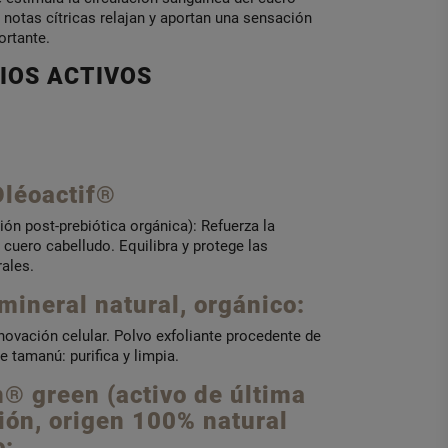
 notas cítricas relajan y aportan una sensación
ortante.
IOS ACTIVOS
léoactif®
ión post-prebiótica orgánica): Refuerza la
 cuero cabelludo. Equilibra y protege las
ales.
 mineral natural, orgánico:
novación celular. Polvo exfoliante procedente de
e tamanú: purifica y limpia.
n® green (activo de última
ión, origen 100% natural
o: