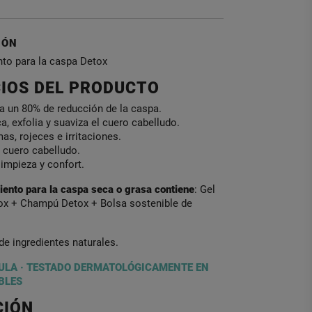
IÓN
nto para la caspa Detox
CIOS DEL PRODUCTO
a un 80% de reducción de la caspa.
a, exfolia y suaviza el cuero cabelludo.
as, rojeces e irritaciones.
 cuero cabelludo.
impieza y confort.
iento para la caspa seca o grasa contiene
: Gel
tox + Champú Detox + Bolsa sostenible de
e ingredientes naturales.
ULA · TESTADO DERMATOLÓGICAMENTE EN
BLES
CIÓN