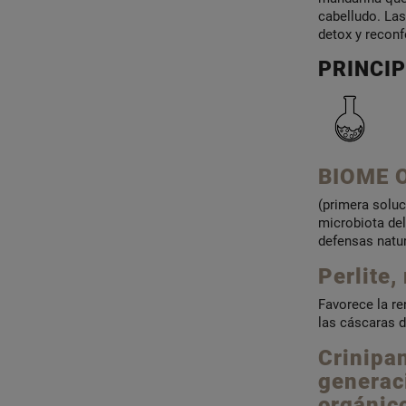
cabelludo. Las
detox y reconf
PRINCIP
BIOME O
(primera soluc
microbiota del
defensas natur
Perlite,
Favorece la re
las cáscaras d
Crinipa
generac
orgánic