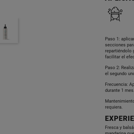
Paso 1: aplica
secciones par
repartiéndolo
facilitar el ef
Paso 2: Reali
el segundo uno
Frecuencia: Ap
durante 1 mes
Mantenimiento
requiera.
EXPERIE
Fresca y bals
mandarina que 