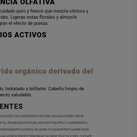
NCIA OLFATIVA
uidado puro y fresco que mezcla cítricos y
rdes. Ligeras notas florales y almizcle
an el efecto de pureza.
IOS ACTIVOS
rido orgánico
derivado del
o, hidratado y brillante. Cabello limpio de
pecto saludable.
IENTES
H SULFATE; COCAMIDOPROPYL BETAINE; COCO-GLUCOSIDE; PEG-40
 OIL; FRAGRANCE (PARFUM); METHOXY PEG/PPG-7/3 AMINOPROPYL
0 HYDROGENATED GLYCERYL PALMATE; COCAMIDOPROPYLAMINE OXIDE;
GUAR HYDROXYPROPYLTRIMONIUM CHLORIDE; PEG-7 GLYCERYL COCOATE;