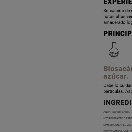
EXPERIE
Sensación de c
notas altas ve
amaderado logr
PRINCIP
Biosacá
azúcar.
Cabello cuidad
partículas. As
INGRED
AQUA; SODIUM LAURET
HYDROGENATED CASTOR
DIMETHICONE; PEG-20
POLYQUATERNIUM-44; 