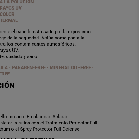
A LA POLUCIÓN
RAYOS UV
 COLOR
 TERMAL
ente el cabello estresado por la exposición
tege de la sequedad. Actúa como pantalla
ntra los contaminantes atmosféricos,
rayos UV.
nte, cuidado y sano.
LA · PARABEN-FREE
·
MINERAL OIL-FREE ·
FREE
CIÓN
ello mojado. Emulsionar. Aclarar.
tar la rutina con el Tratmiento Protector Full
érum o el Spray Protector Full Defense.