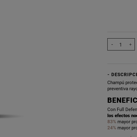
DESCRIPC
Champú protec
preventiva ray
BENEFI
Con Full Defen
los efectos no
83%
mayor pro
24%
mayor pro