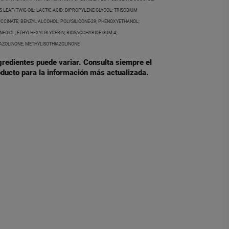
LEAF/TWIG OIL; LACTIC ACID; DIPROPYLENE GLYCOL; TRISODIUM
CCINATE; BENZYL ALCOHOL; POLYSILICONE-29; PHENOXYETHANOL;
ANEDIOL; ETHYLHEXYLGLYCERIN; BIOSACCHARIDE GUM-4;
ZOLINONE; METHYLISOTHIAZOLINONE
ngredientes puede variar. Consulta siempre el
ducto para la información más actualizada.