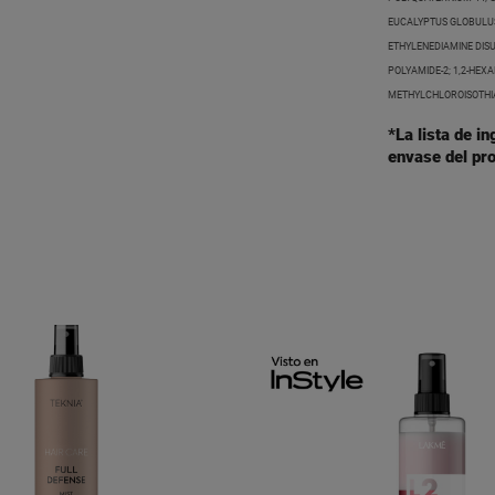
EUCALYPTUS GLOBULUS 
ETHYLENEDIAMINE DISU
POLYAMIDE-2; 1,2-HEX
METHYLCHLOROISOTHIA
*La lista de i
envase del pro