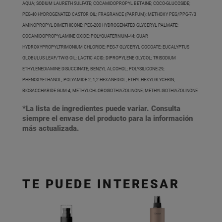
AQUA; SODIUM LAURETH SULFATE; COCAMIDOPROPYL BETAINE; COCO-GLUCOSIDE;
PEG-40 HYDROGENATED CASTOR OIL; FRAGRANCE (PARFUM); METHOXY PEG/PPG-7/3
AMINOPROPYL DIMETHICONE; PEG-200 HYDROGENATED GLYCERYL PALMATE;
COCAMIDOPROPYLAMINE OXIDE; POLYQUATERNIUM-44; GUAR
HYDROXYPROPYLTRIMONIUM CHLORIDE; PEG-7 GLYCERYL COCOATE; EUCALYPTUS
GLOBULUS LEAF/TWIG OIL; LACTIC ACID; DIPROPYLENE GLYCOL; TRISODIUM
ETHYLENEDIAMINE DISUCCINATE; BENZYL ALCOHOL; POLYSILICONE-29;
PHENOXYETHANOL; POLYAMIDE-2; 1,2-HEXANEDIOL; ETHYLHEXYLGLYCERIN;
BIOSACCHARIDE GUM-4; METHYLCHLOROISOTHIAZOLINONE; METHYLISOTHIAZOLINONE
*La lista de ingredientes puede variar. Consulta
siempre el envase del producto para la información
más actualizada.
TE PUEDE INTERESAR