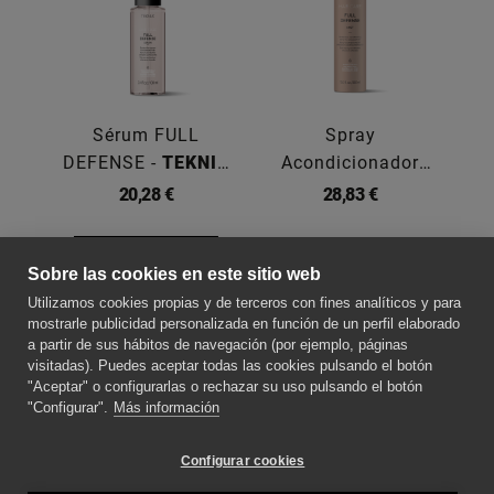
Sérum FULL
Spray
Ac
DEFENSE -
TEKNIA
Acondicionador
100ML
FULL... -
TEKNIA
20,28 €
28,83 €
300ML
Comprar
Sobre las cookies en este sitio web
Utilizamos cookies propias y de terceros con fines analíticos y para
SOBRE NOSOTROS
mostrarle publicidad personalizada en función de un perfil elaborado
a partir de sus hábitos de navegación (por ejemplo, páginas
visitadas). Puedes aceptar todas las cookies pulsando el botón
"Aceptar" o configurarlas o rechazar su uso pulsando el botón
CONTACTE CON NOSOTROS
"Configurar".
Más información
SÍGUENOS PARA ESTAR AL DÍA DE LAS
Configurar cookies
NOVEDADES