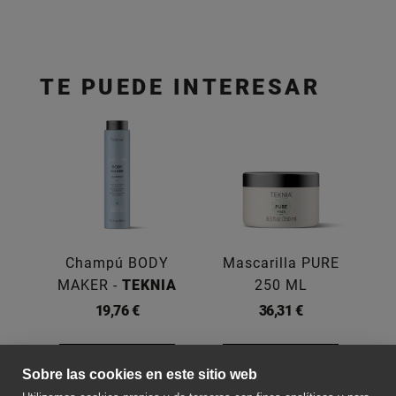
TE PUEDE INTERESAR
Champú BODY
Mascarilla PURE
P
MAKER -
TEKNIA
250 ML
19,76 €
36,31 €
Ver más
Comprar
Sobre las cookies en este sitio web