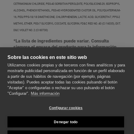
CETRIMONIUM CHLORIDE, PEG-40 SORBITAN PEROLEATE, POLYSILICONE-29, ISOPROPYL
ALCOHOL, PHENOXYETHANOL, PEG-40 HYDROGENATED CASTOR OIL, POLYQUATERNIUM-
16, PEG/PPG-18/18 DIMETHICONE, CHLORPHENESIN, LACTIC ACID, GLYCERETH-7, PPG-2
METHYL ETHER, PEG-7 GLYCERYL COCOATE, GLYCERIN, FD&C RED NO. 40 (CI 16035), EXT.
D&C VIOLET NO. 2 (CI 60730)
*La lista de ingredientes puede variar. Consulta
siempre el envase del producto para la información
más actualizada.
Sobre las cookies en este sitio web
Utilizamos cookies propias y de terceros con fines analíticos y para
SOBRE NOSOTROS
mostrarle publicidad personalizada en función de un perfil elaborado
a partir de sus hábitos de navegación (por ejemplo, páginas
visitadas). Puedes aceptar todas las cookies pulsando el botón
"Aceptar" o configurarlas o rechazar su uso pulsando el botón
CONTACTE CON NOSOTROS
"Configurar".
Más información
SÍGUENOS PARA ESTAR AL DÍA DE LAS
Configurar cookies
NOVEDADES
Denegar todo
MÉTODOS DE PAGO