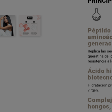
PRINCIP
Péptido
aminoác
generac
Replica las se
queratina del 
resistencia a l
Ácido hi
biotecn
Hidratación pr
virgen.
Complej
hongos, 