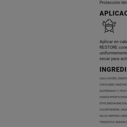
Protección té
APLICA
Aplicar en cab
RESTORE cond
uniformemente
secar para acti
INGRED
AQUA (WATER), DIMET
COPOLYMER, DIMETHIC
QUATERNIUM-17, FRUC
HYDROXYPROPYLTRIMONI
ETHYLENEDIAMINE DISU
CHLORPHENESIN, LINUM
SALVIA HISPANICA SEE
TRIDECETH-5, SODIUM