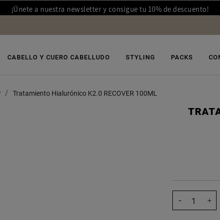
¡Únete a nuestra newsletter y consigue tu 10% de descuento!
CABELLO Y CUERO CABELLUDO
STYLING
PACKS
CO
r
Tratamiento Hialurónico K2.0 RECOVER 100ML
TRATA