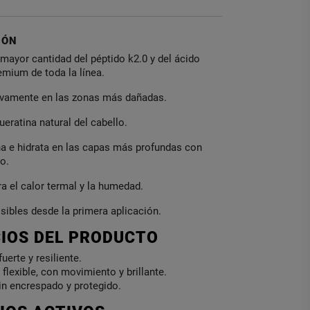
IÓN
 mayor cantidad del péptido k2.0 y del ácido
emium de toda la línea.
tivamente en las zonas más dañadas.
ueratina natural del cabello.
ena e hidrata en las capas más profundas con
o.
ra el calor termal y la humedad.
isibles desde la primera aplicación.
CIOS DEL PRODUCTO
uerte y resiliente.
 flexible, con movimiento y brillante.
sin encrespado y protegido.