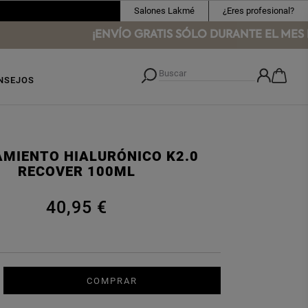
Salones Lakmé
¿Eres profesional?
¡ENVÍO GRATIS SÓLO DURANTE EL MES DE 
NSEJOS
MIENTO HIALURÓNICO K2.0
RECOVER 100ML
40,95 €
COMPRAR