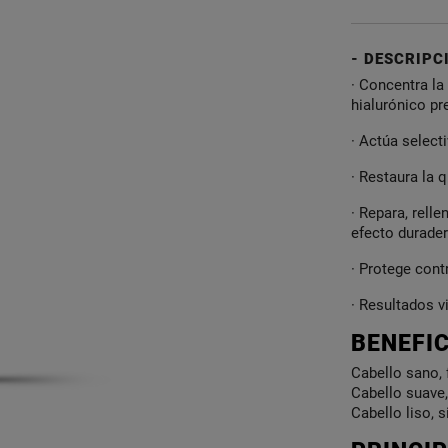
DESCRIPC
· Concentra la
hialurónico pr
· Actúa selec
· Restaura la q
· Repara, rell
efecto durader
· Protege cont
· Resultados v
BENEFI
Cabello sano, f
Cabello suave,
Cabello liso, 