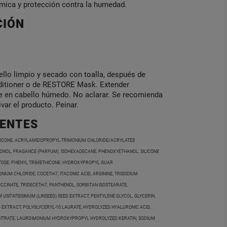
rmica y protección contra la humedad.
CIÓN
ello limpio y secado con toalla, después de
itioner o de RESTORE Mask. Extender
 en cabello húmedo. No aclarar. Se recomienda
var el producto. Peinar.
IENTES
HICONE, ACRYLAMIDOPROPYL-TRIMONIUM CHLORIDE/ACRYLATES
ONOL, FRAGANCE (PARFUM), ISOHEXADECANE, PHENOXYETHANOL, SILICONE
TOSE, PHENYL TRIMETHICONE, HYDROXYPROPYL GUAR
UM CHLORIDE, COCETH-7, ITACONIC ACID, ARGININE, TRISODIUM
CCINATE, TRIDECETH-7, PANTHENOL, SORBITAN ISOSTEARATE,
 USITATISSIMUM (LINSEED) SEED EXTRACT, PENTYLENE GLYCOL, GLYCERIN,
D EXTRACT, POLYGLYCERYL-10 LAURATE, HYDROLYZED HYALURONIC ACID,
 CITRATE, LAURDIMONIUM HYDROXYPROPYL HYDROLYZED KERATIN, SODIUM