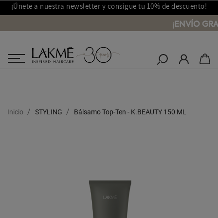
¡Únete a nuestra newsletter y consigue tu 10% de descuento!
¡ENVÍO GRA
Salones Lakmé
Inicio
STYLING
Bálsamo Top-Ten - K.BEAUTY 150 ML