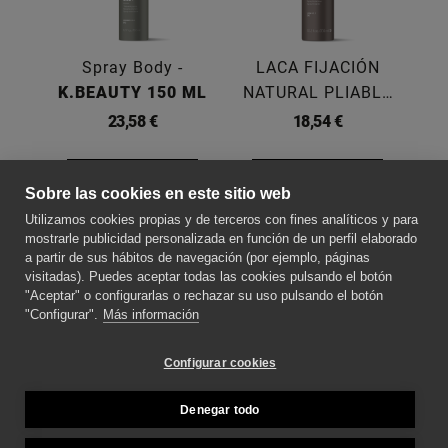
Spray Body -
LACA FIJACIÓN
K.BEAUTY 150 ML
NATURAL PLIABLE
K
-
FINISH 300 ML
23,58 €
18,54 €
Comprar
Comprar
Sobre las cookies en este sitio web
Utilizamos cookies propias y de terceros con fines analíticos y para
SOBRE NOSOTROS
mostrarle publicidad personalizada en función de un perfil elaborado
a partir de sus hábitos de navegación (por ejemplo, páginas
visitadas). Puedes aceptar todas las cookies pulsando el botón
"Aceptar" o configurarlas o rechazar su uso pulsando el botón
CONTACTE CON NOSOTROS
"Configurar".
Más información
SÍGUENOS PARA ESTAR AL DÍA DE LAS
Configurar cookies
NOVEDADES
Denegar todo
MÉTODOS DE PAGO