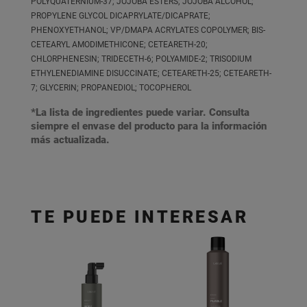
POLYQUATERNIUM-37; JOJOBA ESTERS; JOJOBA ALCOHOL;
PROPYLENE GLYCOL DICAPRYLATE/DICAPRATE;
PHENOXYETHANOL; VP/DMAPA ACRYLATES COPOLYMER; BIS-
CETEARYL AMODIMETHICONE; CETEARETH-20;
CHLORPHENESIN; TRIDECETH-6; POLYAMIDE-2; TRISODIUM
ETHYLENEDIAMINE DISUCCINATE; CETEARETH-25; CETEARETH-
7; GLYCERIN; PROPANEDIOL; TOCOPHEROL
*La lista de ingredientes puede variar. Consulta
siempre el envase del producto para la información
más actualizada.
TE PUEDE INTERESAR