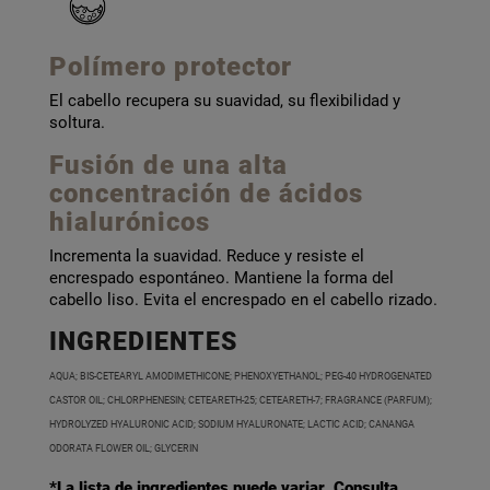
Polímero protector
El cabello recupera su suavidad, su flexibilidad y
soltura.
Fusión de una alta
concentración de ácidos
hialurónicos
Incrementa la suavidad. Reduce y resiste el
encrespado espontáneo. Mantiene la forma del
cabello liso. Evita el encrespado en el cabello rizado.
INGREDIENTES
AQUA; BIS-CETEARYL AMODIMETHICONE; PHENOXYETHANOL; PEG-40 HYDROGENATED
CASTOR OIL; CHLORPHENESIN; CETEARETH-25; CETEARETH-7; FRAGRANCE (PARFUM);
HYDROLYZED HYALURONIC ACID; SODIUM HYALURONATE; LACTIC ACID; CANANGA
ODORATA FLOWER OIL; GLYCERIN
*La lista de ingredientes puede variar. Consulta