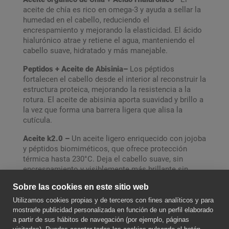
aceite de chía es rico en omega-3 y ayuda a sellar la
humedad en el cabello, reduciendo el
encrespamiento y mejorando la elasticidad. El ácido
hialurónico atrae y retiene el agua, manteniendo el
cabello suave, hidratado y más manejable.
Peptidos + Aceite de Abisinia–
Los péptidos
fortalecen el cabello desde el interior al reconstruir la
estructura proteica, mejorando la resistencia a la
rotura. El aceite de abisinia aporta suavidad y brillo a
la vez que forma una barrera ligera que alisa la
cutícula.
Aceite k2.0 –
Un aceite ligero enriquecido con jojoba
y péptidos biomiméticos, que ofrece protección
térmica hasta 230°C. Deja el cabello suave, sin
encrespamiento y visiblemente más brillante sin
apelmazarlo.
Sobre las cookies en este sitio web
Utilizamos cookies propias y de terceros con fines analíticos y para
SOBRE NOSOTROS
mostrarle publicidad personalizada en función de un perfil elaborado
a partir de sus hábitos de navegación (por ejemplo, páginas