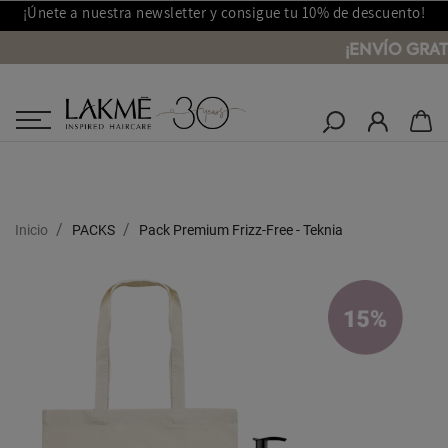
¡Únete a nuestra newsletter y consigue tu 10% de descuento!
¡ENVÍO GRAT
Salones Lakmé
Inicio
PACKS
Pack Premium Frizz-Free - Teknia