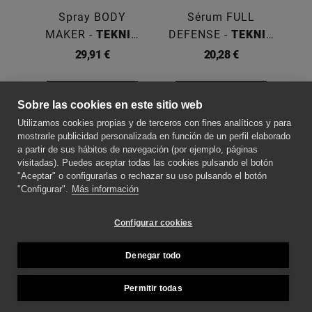
Spray BODY
Sérum FULL
MAKER -
TEKNIA
DEFENSE -
TEKNIA
300ML
100ML
F
29,91 €
20,28 €
Comprar
Comprar
Sobre las cookies en este sitio web
Utilizamos cookies propias y de terceros con fines analíticos y para
SOBRE NOSOTROS
mostrarle publicidad personalizada en función de un perfil elaborado
a partir de sus hábitos de navegación (por ejemplo, páginas
visitadas). Puedes aceptar todas las cookies pulsando el botón
"Aceptar" o configurarlas o rechazar su uso pulsando el botón
CONTACTE CON NOSOTROS
"Configurar".
Más información
SÍGUENOS PARA ESTAR AL DÍA DE LAS
Configurar cookies
NOVEDADES
Denegar todo
MÉTODOS DE PAGO
Permitir todas