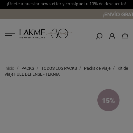
¡Únete a nuestra newsletter y consigue tu 10% de descuento!
¡ENVÍO GRAT
Salones Lakmé
Inicio
PACKS
TODOS LOS PACKS
Packs de Viaje
Kit de
Viaje FULL DEFENSE - TEKNIA