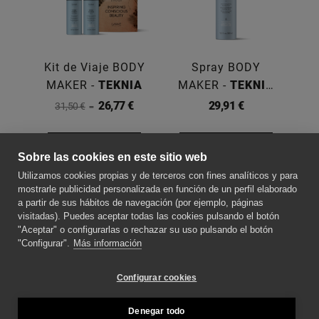
Kit de Viaje BODY
Spray BODY
MAKER -
TEKNIA
MAKER -
TEKNIA
300ML
F
26,77 €
29,91 €
31,50 €
Comprar
Comprar
Sobre las cookies en este sitio web
Utilizamos cookies propias y de terceros con fines analíticos y para
SOBRE NOSOTROS
mostrarle publicidad personalizada en función de un perfil elaborado
a partir de sus hábitos de navegación (por ejemplo, páginas
visitadas). Puedes aceptar todas las cookies pulsando el botón
"Aceptar" o configurarlas o rechazar su uso pulsando el botón
CONTACTE CON NOSOTROS
"Configurar".
Más información
SÍGUENOS PARA ESTAR AL DÍA DE LAS
Configurar cookies
NOVEDADES
Denegar todo