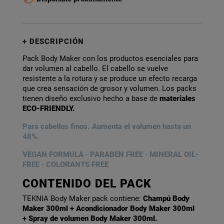
DESCRIPCIÓN
Pack Body Maker con los productos esenciales para
dar volumen al cabello. El cabello se vuelve
resistente a la rotura y se produce un efecto recarga
que crea sensación de grosor y volumen. Los packs
tienen diseño exclusivo hecho a base de
materiales
ECO-FRIENDLY.
Para cabellos finos. Aumenta el volumen hasta un
48%.
VEGAN FORMULA · PARABEN FREE · MINERAL OIL-
FREE · COLORANTS FREE
CONTENIDO DEL PACK
TEKNIA Body Maker pack contiene:
Champú Body
Maker 300ml + Acondicionador Body Maker 300ml
+ Spray de volumen Body Maker 300ml.