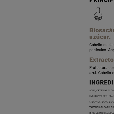
PRINCIP
Biosacá
azúcar.
Cabello cuidad
partículas. As
Extracto
Protectora con
azul. Cabello 
INGRED
AQUA; CETEARYL ALCO
HYDROXYPROPYL STAR
STEARYL STEARATE; CO
TAITENSIS) FLOWER; P
RHUS VERNICIFLUA PE