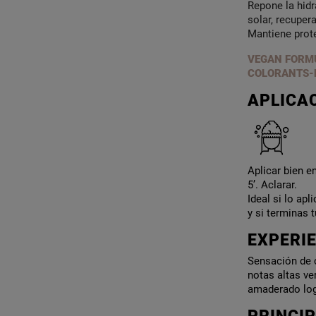
Repone la hidr
solar, recuper
Mantiene proteg
VEGAN FORMU
COLORANTS-
APLICA
Aplicar bien e
5’. Aclarar.
Ideal si lo ap
y si terminas 
EXPERIE
Sensación de c
notas altas ve
amaderado logr