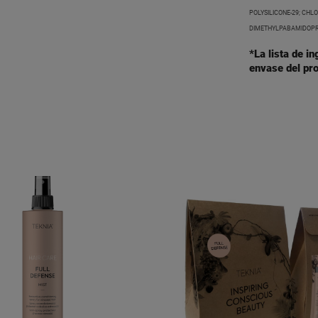
POLYSILICONE-29; CHL
DIMETHYLPABAMIDOPRO
*La lista de i
envase del pro