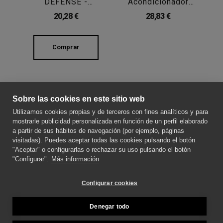
DEFENSE -
Acondicionador
TEKNIA 100ML
FULL... -
TEKNIA
20,28 €
28,83 €
300ML
Comprar
Sobre las cookies en este sitio web
SOBRE NOSOTROS
Utilizamos cookies propias y de terceros con fines analíticos y para
mostrarle publicidad personalizada en función de un perfil elaborado
a partir de sus hábitos de navegación (por ejemplo, páginas
CONTACTE CON NOSOTROS
visitadas). Puedes aceptar todas las cookies pulsando el botón
"Aceptar" o configurarlas o rechazar su uso pulsando el botón
"Configurar".
Más información
SÍGUENOS PARA ESTAR AL DÍA DE LAS
NOVEDADES
Configurar cookies
Denegar todo
MÉTODOS DE PAGO