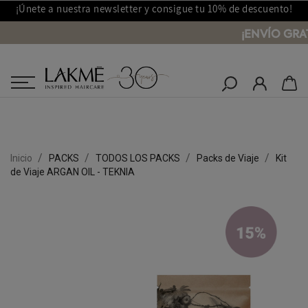
¡Únete a nuestra newsletter y consigue tu 10% de descuento!
¡ENVÍO GRA
Salones Lakmé
Inicio
PACKS
TODOS LOS PACKS
Packs de Viaje
Kit
de Viaje ARGAN OIL - TEKNIA