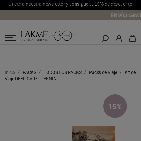
¡Únete a nuestra newsletter y consigue tu 10% de descuento!
¡ENVÍO GRAT
Salones Lakmé
Inicio
PACKS
TODOS LOS PACKS
Packs de Viaje
Kit de
Viaje DEEP CARE - TEKNIA