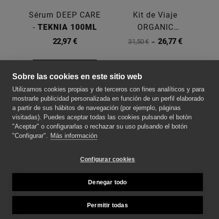
Sérum DEEP CARE
Kit de Viaje
-
TEKNIA 100ML
ORGANIC
BALANCE -
TEKNIA
22,97 €
26,77 €
31,50 €
Comprar
Sobre las cookies en este sitio web
Utilizamos cookies propias y de terceros con fines analíticos y para
SOBRE NOSOTROS
mostrarle publicidad personalizada en función de un perfil elaborado
a partir de sus hábitos de navegación (por ejemplo, páginas
visitadas). Puedes aceptar todas las cookies pulsando el botón
"Aceptar" o configurarlas o rechazar su uso pulsando el botón
CONTACTE CON NOSOTROS
"Configurar".
Más información
SÍGUENOS PARA ESTAR AL DÍA DE LAS
Configurar cookies
NOVEDADES
Denegar todo
MÉTODOS DE PAGO
Permitir todas