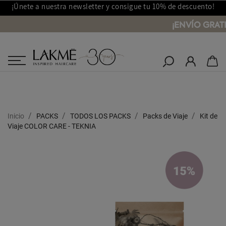
¡Únete a nuestra newsletter y consigue tu 10% de descuento!
¡ENVÍO GRAT
Salones Lakmé
Inicio
PACKS
TODOS LOS PACKS
Packs de Viaje
Kit de
Viaje COLOR CARE - TEKNIA