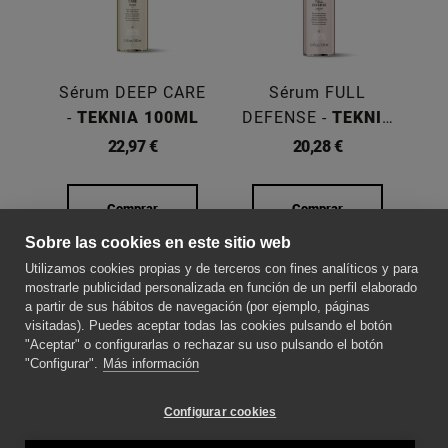
Sérum DEEP CARE
Sérum FULL
-
TEKNIA 100ML
DEFENSE -
TEKNIA
100ML
F
22,97 €
20,28 €
Comprar
Comprar
Sobre las cookies en este sitio web
SOBRE NOSOTROS
Utilizamos cookies propias y de terceros con fines analíticos y para
mostrarle publicidad personalizada en función de un perfil elaborado
a partir de sus hábitos de navegación (por ejemplo, páginas
CONTACTE CON NOSOTROS
visitadas). Puedes aceptar todas las cookies pulsando el botón
"Aceptar" o configurarlas o rechazar su uso pulsando el botón
"Configurar".
Más información
SÍGUENOS PARA ESTAR AL DÍA DE LAS
NOVEDADES
Configurar cookies