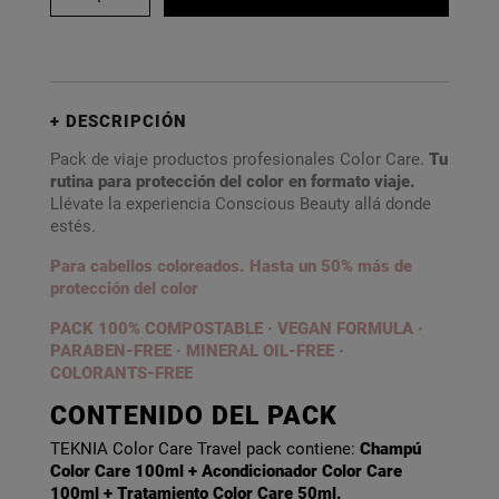
DESCRIPCIÓN
Pack de viaje productos profesionales Color Care.
Tu
rutina para protección del color en formato viaje.
Llévate la experiencia Conscious Beauty allá donde
estés.
Para cabellos coloreados. Hasta un 50% más de
protección del color
PACK 100% COMPOSTABLE · VEGAN FORMULA ·
PARABEN-FREE · MINERAL OIL-FREE ·
COLORANTS-FREE
CONTENIDO DEL PACK
TEKNIA Color Care Travel pack contiene:
Champú
Color Care 100ml + Acondicionador Color Care
100ml + Tratamiento Color Care 50ml.