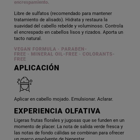
encrespamiento.
Libre de sulfatos (recomendado para mantener
tratamiento de alisado). Hidrata y restaura la
suavidad del cabello rebelde y voluminoso. Controla
el encrespado en cabellos lisos y rizados. Aporta un
tacto natural.
VEGAN FORMULA · PARABEN-
FREE
·
MINERAL OIL-FREE · COLORANTS-
FREE
APLICACIÓN
Aplicar en cabello mojado. Emulsionar. Aclarar.
EXPERIENCIA OLFATIVA
Ligeras frutas florales y jugosas que se funden en un
momento de placer. La nota de salida verde fresca y
las notas de fondo cálidas se combinan para ofrecer
un marco envolvente de bienestar.