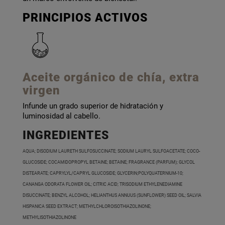
PRINCIPIOS ACTIVOS
Aceite orgánico de chía, extra
virgen
Infunde un grado superior de hidratación y
luminosidad al cabello.
INGREDIENTES
AQUA; DISODIUM LAURETH SULFOSUCCINATE; SODIUM LAURYL SULFOACETATE; COCO-
GLUCOSIDE; COCAMIDOPROPYL BETAINE; BETAINE; FRAGRANCE (PARFUM); GLYCOL
DISTEARATE; CAPRYLYL/CAPRYL GLUCOSIDE; GLYCERIN;POLYQUATERNIUM-10;
CANANGA ODORATA FLOWER OIL; CITRIC ACID; TRISODIUM ETHYLENEDIAMINE
DISUCCINATE; BENZYL ALCOHOL; HELIANTHUS ANNUUS (SUNFLOWER) SEED OIL; SALVIA
HISPANICA SEED EXTRACT; METHYLCHLOROISOTHIAZOLINONE;
METHYLISOTHIAZOLINONE