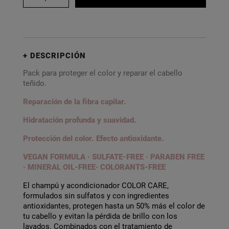
DESCRIPCIÓN
Pack para proteger el color y reparar el cabello
teñido.
Reparación de la fibra capilar.
Hidratación profunda y suavidad.
Protección del color. Efecto antioxidante.
VEGAN FORMULA · SULFATE-FREE · PARABEN FREE
· MINERAL OIL-FREE· COLORANTS-FREE
El champú y acondicionador COLOR CARE,
formulados sin sulfatos y con ingredientes
antioxidantes, protegen hasta un 50% más el color de
tu cabello y evitan la pérdida de brillo con los
lavados. Combinados con el tratamiento de