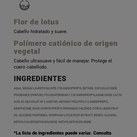
Flor de lotus
Cabello hidratado y suave.
Polímero catiónico de origen
vegetal
Cabello ultrasuave y fácil de manejar. Protege el
cuero cabelludo.
INGREDIENTES
AQUA; SODIUM LAURETH SULFATE; COCAMIDOPROPYL BETAINE; COCO-GLUCOSIDE;
FRAGRANCE (PARFUM); POLYQUATERNIUM-7; COCAMIDOPROPYLAMINE OXIDE; LACTIC
ACID; EX D&CVIOLET Nº 2 (CI60730); METHOXY PEG/PPG-7/3 AMINOPROPYL
DIMETHICONE; GUAR HYDROXYPROPYLTRIMONIUM CHLORIDE; CITRUS LIMON FRUIT
OIL; GLYCERIN; PANTHENOL; NYMPHAEA LOTUS ROOT EXTRACT; BENZYL ALCOHOL;
METHYLCHLOROISOTHIAZOLINONE; METHYLISOTHIAZOLINONE
*La lista de ingredientes puede variar. Consulta