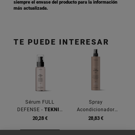
siempre el envase del producto para la información
más actualizada.
TE PUEDE INTERESAR
Sérum FULL
Spray
M
DEFENSE -
TEKNIA
Acondicionador
S
100ML
FULL... -
TEKNIA
20,28 €
28,83 €
300ML