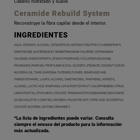
Cabello hidratado y suave.
Ceramide Rebuild System
Reconstruye la fibra capilar desde el interior.
INGREDIENTES
AQUA; CETEARYL ALCOHOL; CETEARETH-33; METHOXY PEG/PPG-7/3 AMINOPROPYL
DIMETHICONE; QUATERNIUM-87; BEHENTRIMONIUM CHLORIDE; CETRIMONIUM
CHLORIDE; HYDROXYPROPYL STARCH PHOSPHATE; CYCLOPENTASILOXANE;
FRAGRANCE (PARFUM); PROPYLENE GLYCOL; GLYCERYL STEARATE; COCONUT (COCOS
NUCIFERA) OIL; TIARE (GARDENIA TAITENSIS) FLOWER; ISOHEXADECANE;
PHENOXYETHANOL; LAURYL ALCOHOL; DIMETHICONOL; PANTHENOL; MYRISTYL
ALCOHOL; LACTIC ACID; NYMPHAEA LOTUS ROOT EXTRACT; CHLORPHENESIN; CITRUS
LIMON FRUIT OIL; ETHYLHEXYL COCOATE; TRISODIUM ETHYLENEDIAMINE DISUCCINATE;
EX D&CVIOLET Nº 2 (CI60730); ASCORBYL PALMITATE; BHT; CITRIC ACID; GLYCERETH-2
COCOATE; GLYCERIN; LECITHIN; CERAMIDE 3
*La lista de ingredientes puede variar. Consulta
siempre el envase del producto para la información
más actualizada.