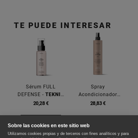
TE PUEDE INTERESAR
Sérum FULL
Spray
DEFENSE -
TEKNIA
Acondicionador
S
100ML
FULL... -
TEKNIA
20,28 €
28,83 €
300ML
Comprar
Sobre las cookies en este sitio web
Utilizamos cookies propias y de terceros con fines analíticos y para