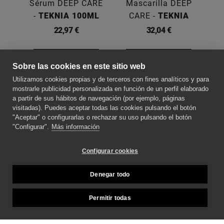
Sérum DEEP CARE
Mascarilla DEEP
Ac
-
TEKNIA 100ML
CARE -
TEKNIA
22,97 €
32,04 €
Comprar
Ver más
Sobre las cookies en este sitio web
Utilizamos cookies propias y de terceros con fines analíticos y para
SOBRE NOSOTROS
mostrarle publicidad personalizada en función de un perfil elaborado
a partir de sus hábitos de navegación (por ejemplo, páginas
visitadas). Puedes aceptar todas las cookies pulsando el botón
"Aceptar" o configurarlas o rechazar su uso pulsando el botón
CONTACTE CON NOSOTROS
"Configurar".
Más información
SÍGUENOS PARA ESTAR AL DÍA DE LAS
Configurar cookies
NOVEDADES
Denegar todo
MÉTODOS DE PAGO
Permitir todas
Copyright © 2026 Teknia.