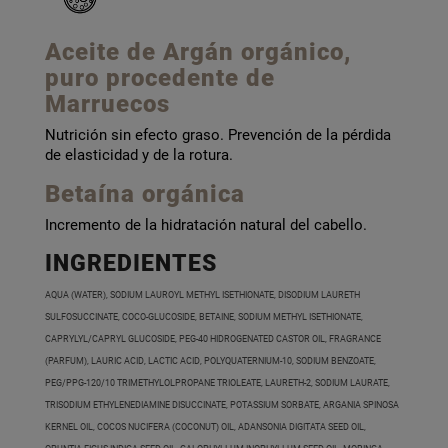
Aceite de Argán orgánico,
puro procedente de
Marruecos
Nutrición sin efecto graso. Prevención de la pérdida
de elasticidad y de la rotura.
Betaína orgánica
Incremento de la hidratación natural del cabello.
INGREDIENTES
AQUA (WATER), SODIUM LAUROYL METHYL ISETHIONATE, DISODIUM LAURETH
SULFOSUCCINATE, COCO-GLUCOSIDE, BETAINE, SODIUM METHYL ISETHIONATE,
CAPRYLYL/CAPRYL GLUCOSIDE, PEG-40 HIDROGENATED CASTOR OIL, FRAGRANCE
(PARFUM), LAURIC ACID, LACTIC ACID, POLYQUATERNIUM-10, SODIUM BENZOATE,
PEG/PPG-120/10 TRIMETHYLOLPROPANE TRIOLEATE, LAURETH-2, SODIUM LAURATE,
TRISODIUM ETHYLENEDIAMINE DISUCCINATE, POTASSIUM SORBATE, ARGANIA SPINOSA
KERNEL OIL, COCOS NUCIFERA (COCONUT) OIL, ADANSONIA DIGITATA SEED OIL,