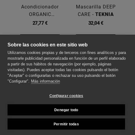
Acondicionador
Mascarilla DEEP
ORGANIC
CARE -
TEKNIA
BALANCE -
TEKNIA
27,77 €
32,04 €
200ML
Comprar
Ver más
Sobre las cookies en este sitio web
Utilizamos cookies propias y de terceros con fines analíticos y para
SOBRE NOSOTROS
mostrarle publicidad personalizada en función de un perfil elaborado
a partir de sus hábitos de navegación (por ejemplo, páginas
visitadas). Puedes aceptar todas las cookies pulsando el botón
"Aceptar" o configurarlas o rechazar su uso pulsando el botón
CONTACTE CON NOSOTROS
"Configurar".
Más información
SÍGUENOS PARA ESTAR AL DÍA DE LAS
Configurar cookies
NOVEDADES
Denegar todo
MÉTODOS DE PAGO
Permitir todas