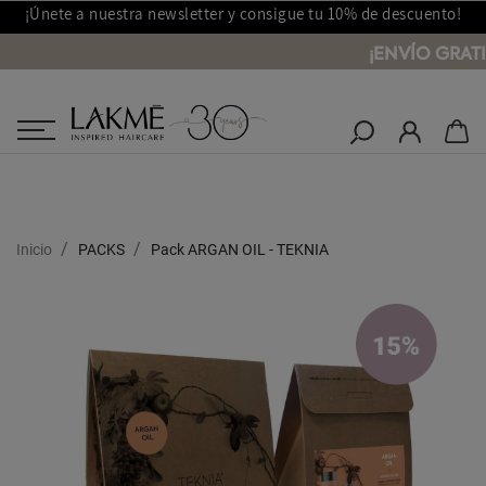
¡Únete a nuestra newsletter y consigue tu 10% de descuento!
¡ENVÍO GRAT
Salones Lakmé
Inicio
PACKS
Pack ARGAN OIL - TEKNIA