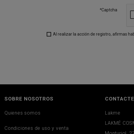
*
Captcha
Al realizar la acción de registro, afirmas h
SOBRE NOSOTROS
CONTACTE
Quienes somos
Lakme
LAKMÉ COSM
Condiciones de uso y venta
Monturiol, 2