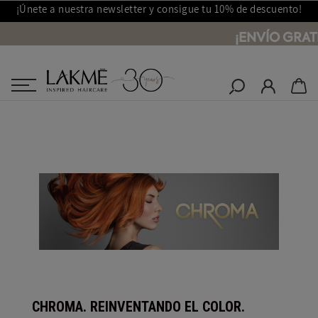
¡Únete a nuestra newsletter y consigue tu 10% de descuento!
¡ENVÍO GRATI
Salones Lakmé
Inicio
Chroma landing
CHROMA. REINVENTANDO EL COLOR.