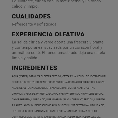
Equilibrante, cítrica con un matiz herbal y un fondo
cálido y limpio.
CUALIDADES
Refrescante y sofisticada.
EXPERIENCIA OLFATIVA
La salida cítrica y verde aporta una frescura vibrante
y contemporánea, suavizada por un corazón floral y
aromático de té. El fondo amaderado deja una estela
limpia y cálida.
INGREDIENTES
AQUA (WATER), ORBIGNYA OLEIFERA SEED OIL, CETEARYL ALCOHOL, BEHENTRIMONIUM
CHLORIDE, GLYCERYL STEARATE, COCOS NUCIFERA (COCONUT) SEED BUTTER, LAURYL
ALCOHOL, CETEARYL GLUCOSIDE, FRAGANCE (PARFUM), DIPALMITOYLETHYL
DIMONIUM CHLORIDE, MYRISTYL ALCOHOL, PHENOXYETHANOL, PROPYLENE GLYCOL,
CHLORPHENESIN, LAURIC ACID, RIBES NIGRUM (BLACK CURRANT) SEED OIL, LAURETH-
2, LAURYL ALCOHOL DIPHOSPHONIC ACID, GLYCERIN, HYDROLYZED HYALURONIC ACID,
PENTYLENE GLYCOL, NIACINAMIDE, PANTHENOL, ADANSONIA DIGITATA SEED OIL,
BUTYROSPERMUM PARKII (SHEA) BUTTER, CALOPHYLLUM INOPHYLLUM SEED OIL,