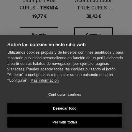
Champú TRUE
Acondicionador
CURLS -
TEKNIA
TRUE CURLS -
C
TEKNIA
19,77 €
30,43 €
Ver más
Comprar
Sobre las cookies en este sitio web
SOBRE NOSOTROS
Utilizamos cookies propias y de terceros con fines analíticos y para
mostrarle publicidad personalizada en función de un perfil elaborado
a partir de sus hábitos de navegación (por ejemplo, páginas
CONTACTE CON NOSOTROS
visitadas). Puedes aceptar todas las cookies pulsando el botón
"Aceptar" o configurarlas o rechazar su uso pulsando el botón
"Configurar".
Más información
SÍGUENOS PARA ESTAR AL DÍA DE LAS
NOVEDADES
Configurar cookies
Denegar todo
MÉTODOS DE PAGO
Permitir todas
Copyright © 2026 Teknia.