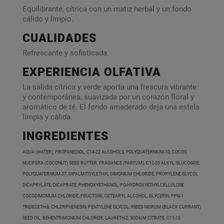
Equilibrante, cítrica con un matiz herbal y un fondo
cálido y limpio.
CUALIDADES
Refrescante y sofisticada.
EXPERIENCIA OLFATIVA
La salida cítrica y verde aporta una frescura vibrante
y contemporánea, suavizada por un corazón floral y
aromático de té. El fondo amaderado deja una estela
limpia y cálida.
INGREDIENTES
AQUA (WATER), PROPANEDIOL, C14-22 ALCOHOLS, POLYQUATERNIUM-10, COCOS
NUCIFERA (COCONUT) SEED BUTTER, FRAGANCE (PARFUM), C12-20 ALKYL GLUCOSIDE,
POLYQUATERNIUM-37, DIPALMITOYLETHYL DIMONIUM CHLORIDE, PROPYLENE GLYCOL
DICAPRYLATE/DICAPRATE, PHENOXYETHANOL, PG-HYDROXYETHYLCELLULOSE
COCODIMONIUM CHLORIDE, FRUCTOSE, CETEARYL ALCOHOL, GLYCERIN, PPG-1
TRIDECETH-6, CHLORPHENESIN, PENTYLENE GLYCOL, RIBES NIGRUM (BLACK CURRANT)
SEED OIL, BEHENTRIMONIUM CHLORIDE, LAURETH-2, SODIUM CITRATE, C11-13