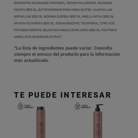
ISOPARAFFIN, NIACINAMIDE, PANTHENOL, SODIUM HYALURONATE, ADANSONIA
DIGITATA SEED OIL, BUTYROSPERMUM PARKII (SHEA) BUTTER, CALOPHYLLUM
INOPHYLLUM SEED OIL, MORINGA OLEIFERA SEED OIL, NIGELLA SATIVA SEED OIL,
OPUNTIA FICUS-INDICA SEED OIL, SODIUM BENZOATE, TOCOPHEROL, CITRIC ACID,
POTASSIUM SORBATE, HELIANTHUS ANNUUS (SUNFLOWER) SEED OIL, POLYPORUS
UMBELLATUS (MUSHROOM) EXTRACT.
*La lista de ingredientes puede variar. Consulta
siempre el envase del producto para la información
más actualizada.
TE PUEDE INTERESAR