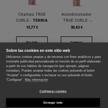
Champú TRUE
Acondicionador
M
CURLS -
TEKNIA
TRUE CURLS -
C
TEKNIA
19,77 €
30,43 €
Ver más
Comprar
Sobre las cookies en este sitio web
SOBRE NOSOTROS
Utilizamos cookies propias y de terceros con fines analíticos y para
mostrarle publicidad personalizada en función de un perfil elaborado
a partir de sus hábitos de navegación (por ejemplo, páginas
CONTACTE CON NOSOTROS
visitadas). Puedes aceptar todas las cookies pulsando el botón
"Aceptar" o configurarlas o rechazar su uso pulsando el botón
"Configurar".
Más información
SÍGUENOS PARA ESTAR AL DÍA DE LAS
NOVEDADES
Configurar cookies
Denegar todo
MÉTODOS DE PAGO